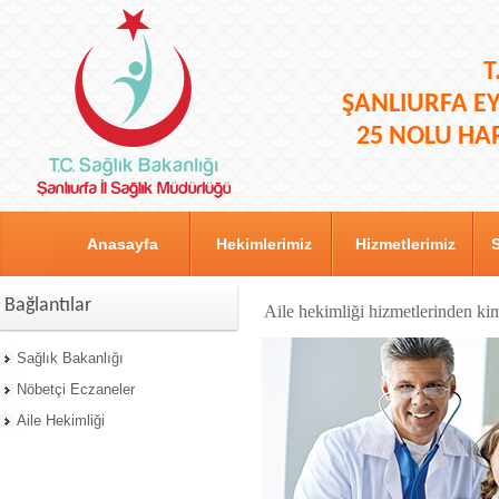
T
ŞANLIURFA
E
25 NOLU HAR
Anasayfa
Hekimlerimiz
Hizmetlerimiz
S
Bağlantılar
Aile hekimliği hizmetlerinden kim
Sağlık Bakanlığı
Nöbetçi Eczaneler
Aile Hekimliği